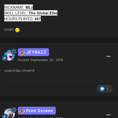
NICKNAME:
MLz
SKILL LEVEL:
The Global Elite
HOURS PLAYED:
957
Chill!!!
JEYRAZZ
Posted
September 26, 2016
uzaicināju steamā
1
Print`Screen