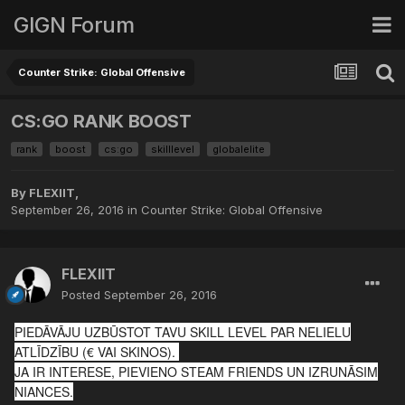
GIGN Forum
Counter Strike: Global Offensive
CS:GO RANK BOOST
rank
boost
cs:go
skilllevel
globalelite
By
FLEXIIT
,
September 26, 2016
in
Counter Strike: Global Offensive
FLEXIIT
Posted
September 26, 2016
PIEDĀVĀJU UZBŪSTOT TAVU SKILL LEVEL PAR NELIELU
ATLĪDZĪBU (€ VAI SKINOS).
JA IR INTERESE, PIEVIENO STEAM FRIENDS UN IZRUNĀSIM
NIANCES.