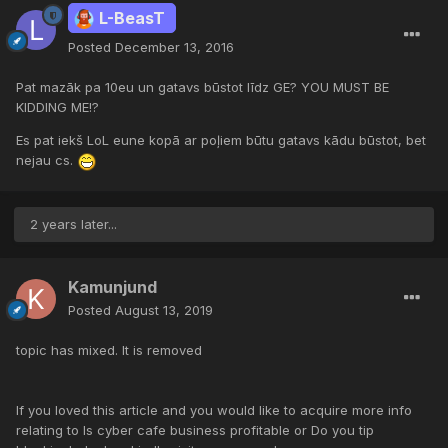
L-BeasT
Posted
December 13, 2016
Pat mazāk pa 10eu un gatavs būstot līdz GE? YOU MUST BE
KIDDING ME!?
Es pat iekš LoL eune kopā ar poļiem būtu gatavs kādu būstot, bet
nejau cs.
2 years later...
Kamunjund
Posted
August 13, 2019
topic has mixed. It is removed
If you loved this article and you would like to acquire more info
relating to Is cyber cafe business profitable or Do you tip