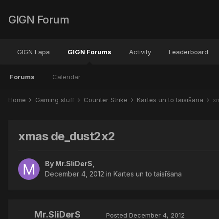
GIGN Forum
GIGN Lapa
GIGN Forums
Activity
Leaderboard
Forums
Calendar
Home
Gaming stuff
Counter Strike
Kartes un to taisīšana
x
xmas de_dust2x2
By
Mr.SliDerS
,
December 4, 2012
in
Kartes un to taisīšana
Mr.SliDerS
Posted
December 4, 2012