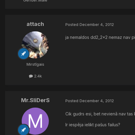
attach
Posted
December 4, 2012
ja nemaldos dd2_2x2 nemaz nav pie
Mirstīgais
2.4k
Mr.SliDerS
Posted
December 4, 2012
Cik gudrs esi, bet nevienā nav tas 
Ir iespēja ielikt pašus failus?