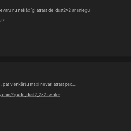
nevaru nu nekādīgi atrast de_dust2x2 ar sniegu!
mā?
 pat vienkāršu mapi nevari atrast psc....
tfy.com/?q=de_dust2_2x2+winter