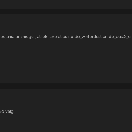
ejama ar sniegu , atliek izveleties no de_winterdust un de_dust2_c
ko vaig!