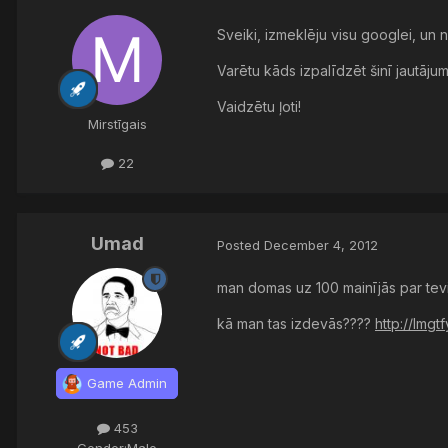
Sveiki, izmeklēju visu googlei, un 
Varētu kāds izpalīdzēt šinī jautāju
Vaidzētu ļoti!
Mirstīgais
22
Umad
Posted
December 4, 2012
man domas uz 100 mainījās par tevi,
kā man tas izdevās????
http://lmg
Game Admin
453
Gender:
Male