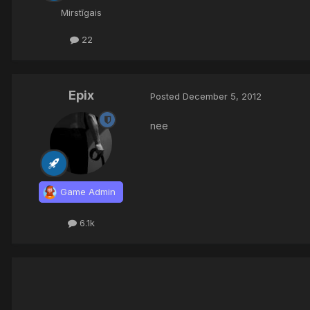
Mirstīgais
22
Epix
Posted
December 5, 2012
nee
Game Admin
6.1k