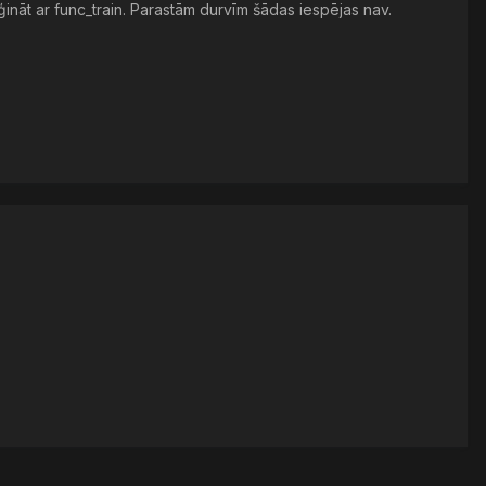
mēģināt ar func_train. Parastām durvīm šādas iespējas nav.