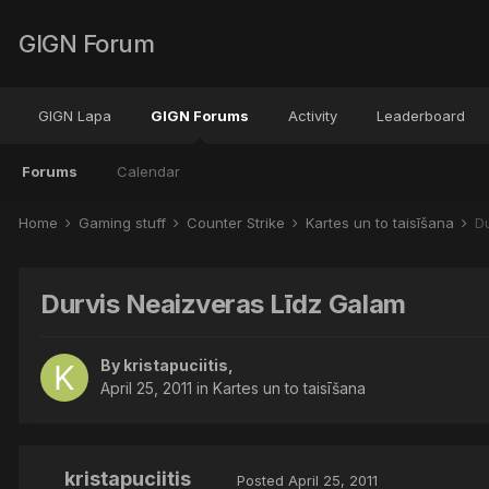
GIGN Forum
GIGN Lapa
GIGN Forums
Activity
Leaderboard
Forums
Calendar
Home
Gaming stuff
Counter Strike
Kartes un to taisīšana
D
Durvis Neaizveras Līdz Galam
By
kristapuciitis
,
April 25, 2011
in
Kartes un to taisīšana
kristapuciitis
Posted
April 25, 2011