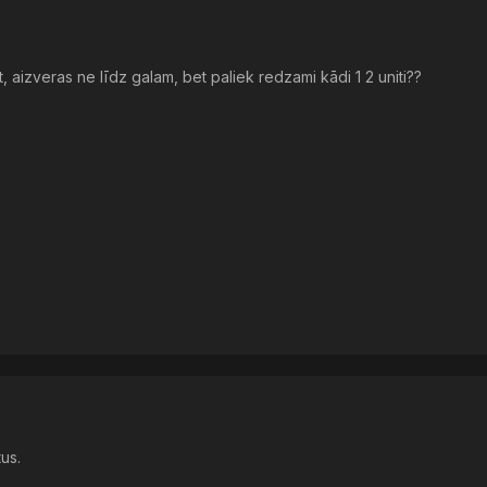
t, aizveras ne līdz galam, bet paliek redzami kādi 1 2 uniti??
tus.