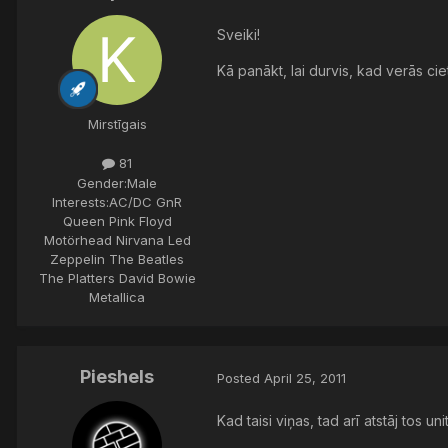
Sveiki!
Kā panākt, lai durvis, kad verās cie
Mirstīgais
81
Gender:
Male
Interests:
AC/DC GnR
Queen Pink Floyd
Motörhead Nirvana Led
Zeppelin The Beatles
The Platters David Bowie
Metallica
Pieshels
Posted
April 25, 2011
Kad taisi viņas, tad arī atstāj tos uni