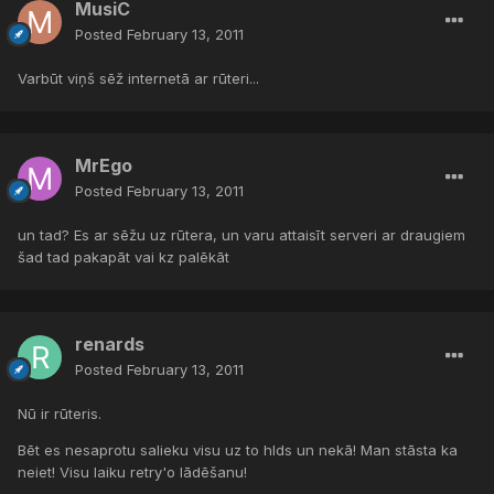
MusiC
Posted
February 13, 2011
Varbūt viņš sēž internetā ar rūteri...
MrEgo
Posted
February 13, 2011
un tad? Es ar sēžu uz rūtera, un varu attaisīt serveri ar draugiem
šad tad pakapāt vai kz palēkāt
renards
Posted
February 13, 2011
Nū ir rūteris.
Bēt es nesaprotu salieku visu uz to hlds un nekā! Man stāsta ka
neiet! Visu laiku retry'o lādēšanu!