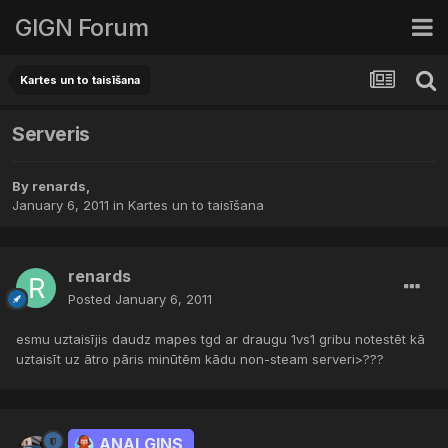
GIGN Forum
Kartes un to taisīšana
Serveris
By
renards
,
January 6, 2011
in
Kartes un to taisīšana
renards
Posted
January 6, 2011
esmu uztaisījis daudz mapes tgd ar draugu 1vs1 gribu notestēt kā
uztaisīt uz ātro pāris minūtēm kādu non-steam serveri>???
ANALGINS