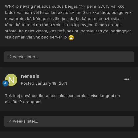
WNK ip nevaig nekadus sudus beigās ??? peim :27015 vai kko
tadu? vai man vēl teica lai rakstu sv_lan 0 un kko tādu, es tgd vnk
nesaprotu, kā būtu pareizāk, jo izdarīju kā pateica uztaisiju---
tāpat kā tu teici un tad uzrakstiju to kjip sv_lan 0 man draugs
stāsta, ka neiet vinam, kas tieši nezinu noteikti retry'o loadingojot
visticamāk vai vnk bad server ip
2 weeks later...
nereals
Posted
January 18, 2011
Tak ieej savā cstrike attaisi hlds.exe ieraksti visu ko gribi un
aizsūti IP draugam!
4 weeks later...