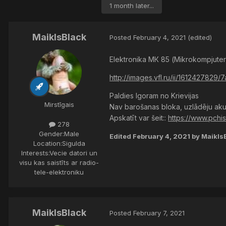
1 month later...
MaiklsBlack
Posted
February 4, 2021
(edited)
Elektronika МК 85 (Mikrokompjuter
http://images.vfl.ru/ii/1612427829/
Paldies Igoram no Krievijas
Mirstīgais
Nav barošanas bloka, uzlādēju aku
Apskatīt var šeit::
https://www.pchi
278
Gender:
Male
Edited
February 4, 2021
by Maikls
Location:
Sigulda
Interests:
Vecie datori un
visu kas saistīts ar radio-
tele-elektroniku
MaiklsBlack
Posted
February 7, 2021