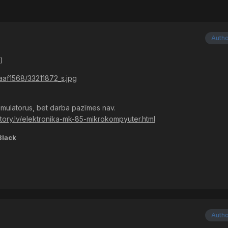
Auth
)
7aaf1568/33211872_s.jpg
mulatorus, bet darba pazīmes nav.
story.lv/elektronika-mk-85-mikrokompyuter.html
Black
Auth