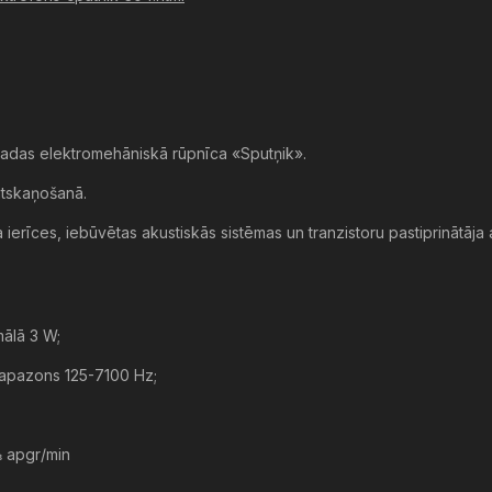
radas elektromehāniskā rūpnīca «Sputņik».
atskaņošanā.
ierīces, iebūvētas akustiskās sistēmas un tranzistoru pastiprinātāja a
mālā 3 W;
iapazons 125-7100 Hz;
 apgr/min