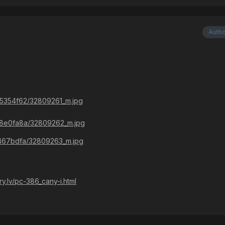
Auth
9/65354f62/32809261_m.jpg
9/28e0fa8a/32809262_m.jpg
9/f467bdfa/32809263_m.jpg
ry.lv/pc-386_cany-i.html