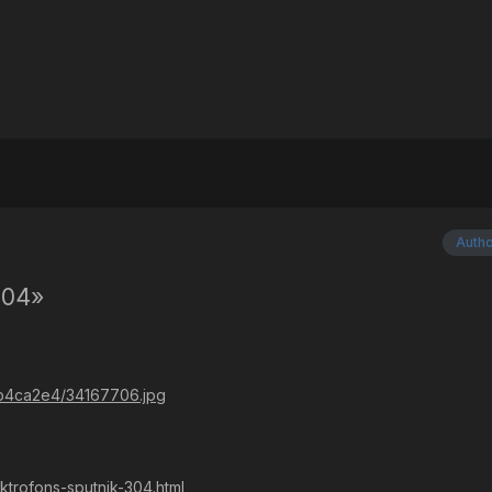
Auth
304»
6/2b4ca2e4/34167706.jpg
ektrofons-sputnik-304.html