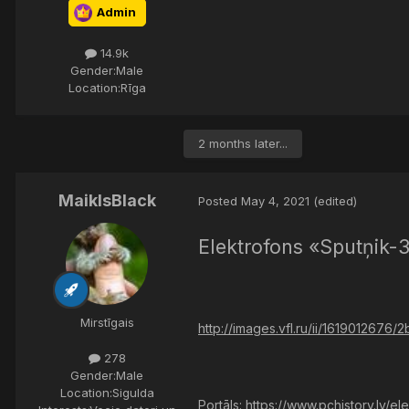
Admin
14.9k
Gender:
Male
Location:
Rīga
2 months later...
MaiklsBlack
Posted
May 4, 2021
(edited)
Elektrofons «Sputņik-
Mirstīgais
http://images.vfl.ru/ii/161901267
278
Gender:
Male
Location:
Sigulda
Portāls:
https://www.pchistory.lv/el