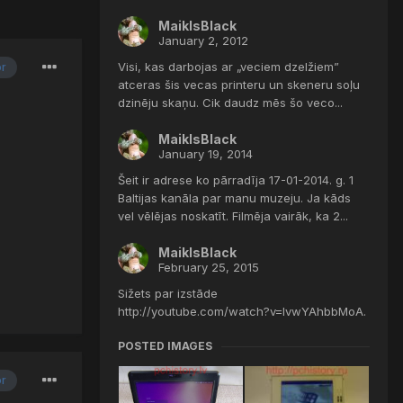
MaiklsBlack
January 2, 2012
Visi, kas darbojas ar „veciem dzelžiem”
or
atceras šis vecas printeru un skeneru soļu
dzinēju skaņu. Cik daudz mēs šo veco...
MaiklsBlack
January 19, 2014
Šeit ir adrese ko pārradīja 17-01-2014. g. 1
Baltijas kanāla par manu muzeju. Ja kāds
vel vēlējas noskatīt. Filmēja vairāk, ka 2...
MaiklsBlack
February 25, 2015
Sižets par izstāde
http://youtube.com/watch?v=lvwYAhbbMoA.
POSTED IMAGES
or