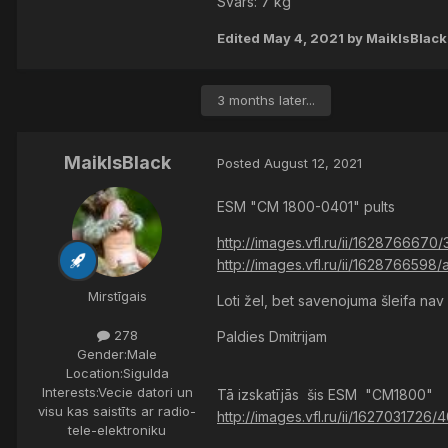
Svars: 7 kg
Edited
May 4, 2021
by MaiklsBlack
3 months later...
MaiklsBlack
Posted
August 12, 2021
ESM "СМ 1800-0401" pults
http://images.vfl.ru/ii/162876667
http://images.vfl.ru/ii/162876659
Mirstīgais
Loti žel, bet savenojuma šleifa nav
278
Paldies Dmitrijam
Gender:
Male
Location:
Sigulda
Interests:
Vecie datori un
Tā izskatījās šis ESM "CM1800"
visu kas saistīts ar radio-
http://images.vfl.ru/ii/162703172
tele-elektroniku