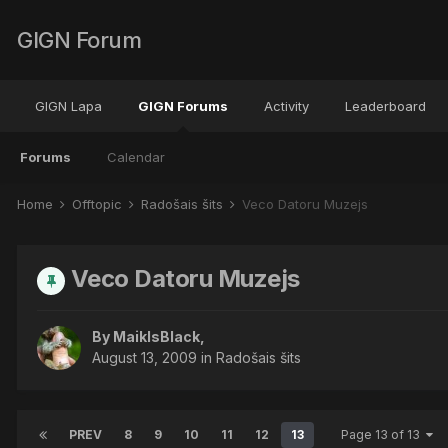
GIGN Forum
GIGN Lapa
GIGN Forums
Activity
Leaderboard
Forums
Calendar
Home
Offtopic
Radošais šits
Veco Datoru Muzejs
Veco Datoru Muzejs
By
MaiklsBlack
,
August 13, 2009
in
Radošais šits
PREV
8
9
10
11
12
13
Page 13 of 13