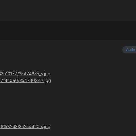
Auth
0/32b10177/35474635_s.jpg
8/a7f4c0e6/35474623_s.jpg
6/40658243/35254420_s.jpg