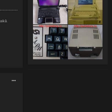
------------
aikā.