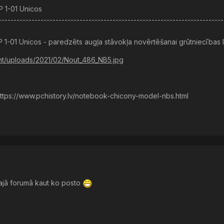
 1-01 Unicos
---------------------------------------------------------------------------
 1-01 Unicos - paredzēts augļa stāvokļa novērtēšanai grūtniecības l
ent/uploads/2021/02/Nout_486_NB5.jpg
https://www.pchistory.lv/notebook-chicony-model-nbs.html
s šajā forumā kaut ko posto