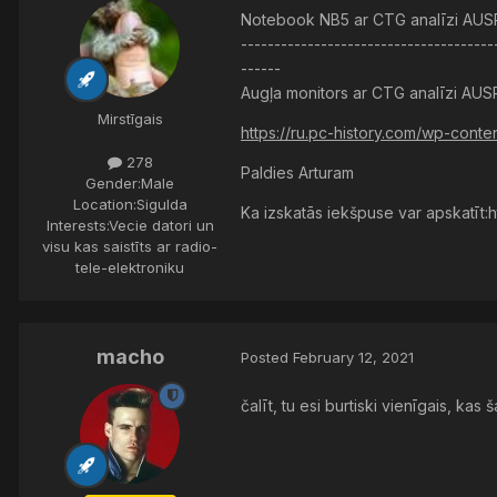
Notebook NB5 ar CTG analīzi AUSP
--------------------------------------
------
Augļa monitors ar CTG analīzi AUSP
Mirstīgais
https://ru.pc-history.com/wp-cont
278
Paldies Arturam
Gender:
Male
Location:
Sigulda
Ka izskatās iekšpuse var apskatīt:
Interests:
Vecie datori un
visu kas saistīts ar radio-
tele-elektroniku
macho
Posted
February 12, 2021
čalīt, tu esi burtiski vienīgais, ka