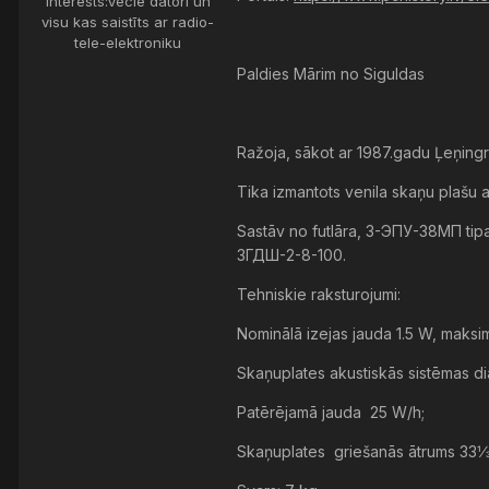
Interests:
Vecie datori un
visu kas saistīts ar radio-
tele-elektroniku
Paldies Mārim no Siguldas
Ražoja, sākot ar 1987.gadu Ļeņing
Tika izmantots venila skaņu plašu 
Sastāv no futlāra, 3-ЭПУ-38МП tipa 
3ГДШ-2-8-100.
Tehniskie raksturojumi:
Nominālā izejas jauda 1.5 W, maksi
Skaņuplates akustiskās sistēmas d
Patērējamā jauda 25 W/h;
Skaņuplates griešanās ātrums 33⅓