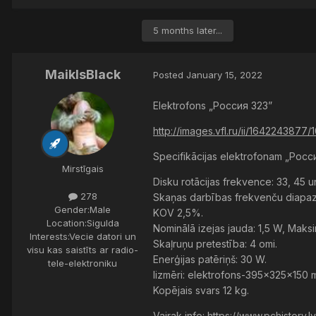
5 months later...
MaiklsBlack
Posted
January 15, 2022
Elektrofons „Россия 323”
http://images.vfl.ru/ii/1642243877
Specifikācijas elektrofonam „Росс
Mirstīgais
Disku rotācijas frekvence: 33, 45 u
278
Skaņas darbības frekvenču diapaz
Gender:
Male
KOV 2,5%.
Location:
Sigulda
Nominālā izejas jauda: 1,5 W, Maks
Interests:
Vecie datori un
Skaļruņu pretestība: 4 omi.
visu kas saistīts ar radio-
Enerģijas patēriņš: 30 W.
tele-elektroniku
Iizmēri: elektrofons-395x325x150
Kopējais svars 12 kg.
Vairak info:
https://www.pchistory.l