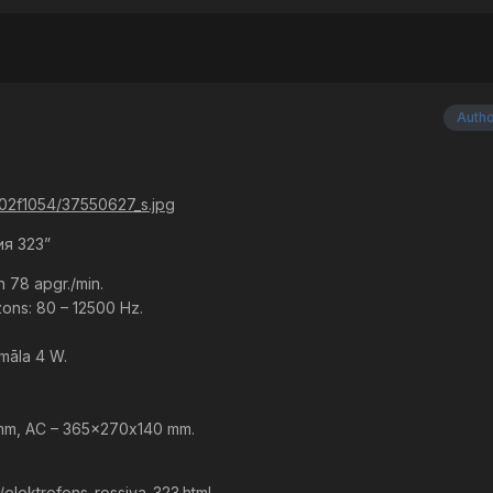
Auth
/102f1054/37550627_s.jpg
ия 323”
n 78 apgr./min.
ons: 80 – 12500 Hz.
imāla 4 W.
 mm, AC – 365×270х140 mm.
v/elektrofons-rossiya-323.html