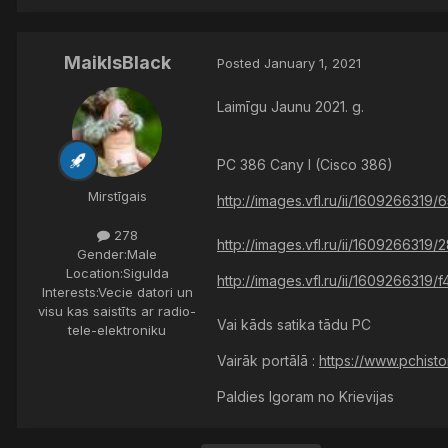
MaiklsBlack
Posted
January 1, 2021
Laimīgu Jaunu 2021. g.
PC 386 Cany I (Cisco 386)
Mirstīgais
http://images.vfl.ru/ii/160926631
278
http://images.vfl.ru/ii/160926631
Gender:
Male
Location:
Sigulda
http://images.vfl.ru/ii/160926631
Interests:
Vecie datori un
visu kas saistīts ar radio-
Vai kāds satika tādu PC
tele-elektroniku
Vairāk portālā :
https://www.pchisto
Paldies Igoram no Krievijas