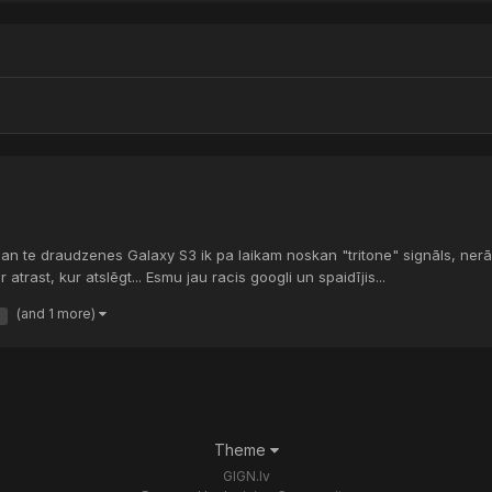
n te draudzenes Galaxy S3 ik pa laikam noskan "tritone" signāls, nerā
trast, kur atslēgt... Esmu jau racis googli un spaidījis...
(and 1 more)
s
Theme
GIGN.lv