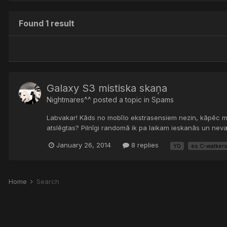
Found 1 result
Galaxy S3 mistiska skaņa
Nightmares^^
posted a topic in
Spams
Labvakar! Kāds no mobīlo ekstrasensiem nezin, kāpēc ma
atslēgtas? Pilnīgi randomā ik pa laikam ieskanās un nevar a
January 26, 2014
8 replies
Y0
es C-walker
Home
Search