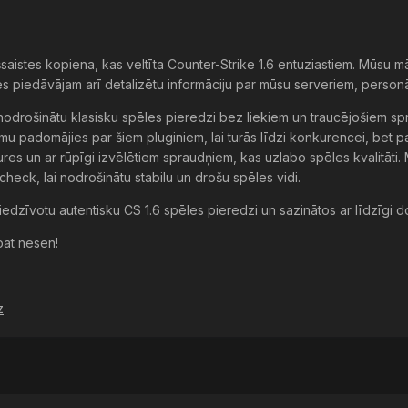
saistes kopiena, kas veltīta Counter-Strike 1.6 entuziastiem. Mūsu m
ēs piedāvājam arī detalizētu informāciju par mūsu serveriem, personāl
ai nodrošinātu klasisku spēles pieredzi bez liekiem un traucējošie
mu padomājies par šiem pluginiem, lai turās līdzi konkurencei, bet 
tures un ar rūpīgi izvēlētiem spraudņiem, kas uzlabo spēles kvalitā
ck, lai nodrošinātu stabilu un drošu spēles vidi.
piedzīvotu autentisku CS 1.6 spēles pieredzi un sazinātos ar līdzīgi 
pat nesen!
z