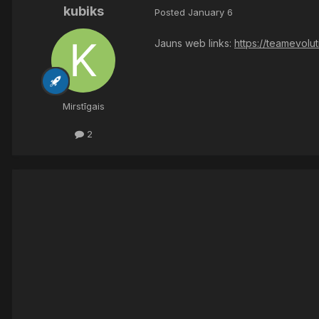
kubiks
Posted
January 6
Jauns web links:
https://teamevoluti
Mirstīgais
2