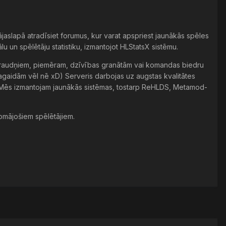
ājaslapā atradīsiet forumus, kur varat apspriest jaunākās spēles
u un spēlētāju statistiku, izmantojot HLStatsX sistēmu.
m spraudņiem, piemēram, dzīvības granātām vai komandas biedru
pagaidām vēl nē xD) Serveris darbojas uz augstas kvalitātes
ti. Mēs izmantojam jaunākās sistēmas, tostarp ReHLDS, Metamod-
domājošiem spēlētājiem.