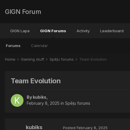
GIGN Forum
GIGN Lapa
GIGN Forums
Activity
Leaderboard
Forums
Calendar
Home
Gaming stuff
Spēļu forums
Team Evolution
Team Evolution
By
kubiks
,
February 8, 2025
in
Spēļu forums
kubiks
Posted
February 8, 2025