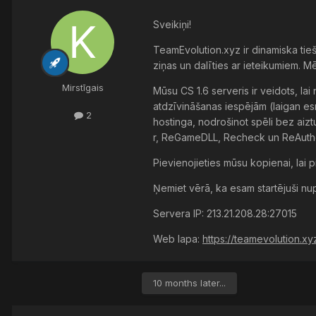
Sveikiņi!
TeamEvolution.xyz ir dinamiska tieš
ziņas un dalīties ar ieteikumiem. M
Mirstīgais
Mūsu CS 1.6 serveris ir veidots, l
atdzīvināšanas iespējām (laigan es
2
hostinga, nodrošinot spēli bez aiz
r, ReGameDLL, Recheck un ReAuthche
Pievienojieties mūsu kopienai, lai 
Ņemiet vērā, ka esam startējuši nu
Servera IP: 213.21.208.28:27015
Web lapa:
https://teamevolution.xy
10 months later...