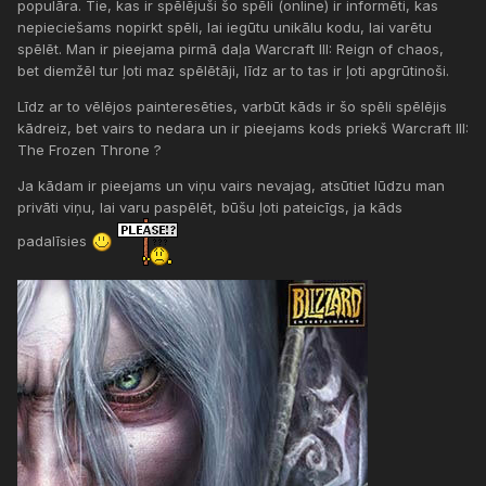
populāra. Tie, kas ir spēlējuši šo spēli (online) ir informēti, kas
nepieciešams nopirkt spēli, lai iegūtu unikālu kodu, lai varētu
spēlēt. Man ir pieejama pirmā daļa Warcraft III: Reign of chaos,
bet diemžēl tur ļoti maz spēlētāji, līdz ar to tas ir ļoti apgrūtinoši.
Līdz ar to vēlējos painteresēties, varbūt kāds ir šo spēli spēlējis
kādreiz, bet vairs to nedara un ir pieejams kods priekš Warcraft III:
The Frozen Throne ?
Ja kādam ir pieejams un viņu vairs nevajag, atsūtiet lūdzu man
privāti viņu, lai varu paspēlēt, būšu ļoti pateicīgs, ja kāds
padalīsies