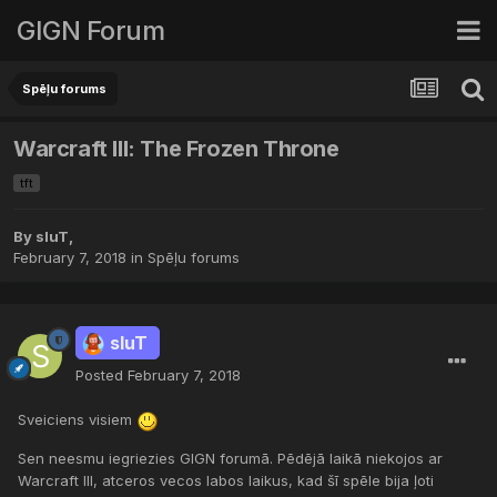
GIGN Forum
Spēļu forums
Warcraft III: The Frozen Throne
tft
By
sluT
,
February 7, 2018
in
Spēļu forums
sluT
Posted
February 7, 2018
Sveiciens visiem
Sen neesmu iegriezies GIGN forumā. Pēdējā laikā niekojos ar
Warcraft III, atceros vecos labos laikus, kad šī spēle bija ļoti