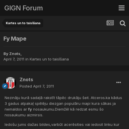
GIGN Forum
Kartes un to taisīšana
Fy Mape
By
Znots
,
April 7, 2011
in
Kartes un to taisīšana
Znots
Posted
April 7, 2011
Nezināju kurā sadaļā rakstīt tāpēc drukāju šeit. Atceros.ka kādus
3 gadus atpakaļ spēlēju diezgan populāru mapi kura sākas ja
nemaldos ar
fy
nosaukumu.Diemžēl kā redzat esmu šo
nosaukumu aizmirsis.
Iedošu jums dažas bildes,varbūt acerēsities vai iedosit linku kur