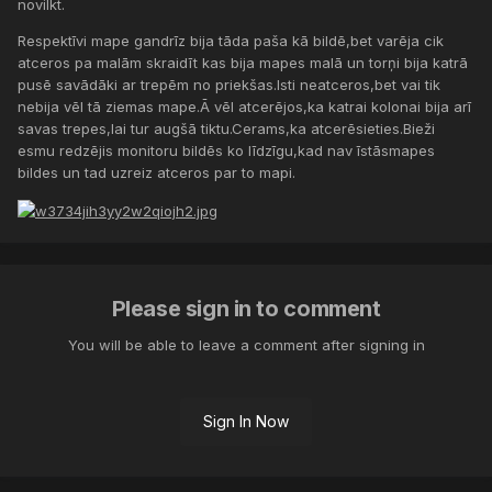
novilkt.
Respektīvi mape gandrīz bija tāda paša kā bildē,bet varēja cik
atceros pa malām skraidīt kas bija mapes malā un torņi bija katrā
pusē savādāki ar trepēm no priekšas.Isti neatceros,bet vai tik
nebija vēl tā ziemas mape.Ā vēl atcerējos,ka katrai kolonai bija arī
savas trepes,lai tur augšā tiktu.Cerams,ka atcerēsieties.Bieži
esmu redzējis monitoru bildēs ko līdzīgu,kad nav īstāsmapes
bildes un tad uzreiz atceros par to mapi.
Please sign in to comment
You will be able to leave a comment after signing in
Sign In Now