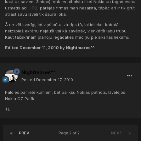
kaut uz saviem 3mbpx). Vnk es atbalstu tikai Nokia un tagad esmu
uzmetis aci HTC, pārējās firmas man nesaista, tāpēc arī ir tik grūti
atrast savu izvēli tik šaurā lokā.
Ā un vēl svarīgi, lai viņš būtu izturīgs tā, lai ieliekot kabatā
neizspiež ekrānu nejauši vai kā savādāk, vienkārši labu trubu.
Kaut tačskrīnam plānoju iegādāties maciņu pie siksnas liekamu.
Edited
December 11, 2010
by Nightmares^^
Nightmares^^
Posted
December 17, 2010
Paldies par ieteikumiem, bet palikšu Nokias patriots. Izvēlējos
Nokia C7. Patīk.
TL
PREV
Page 2 of 2
NEXT