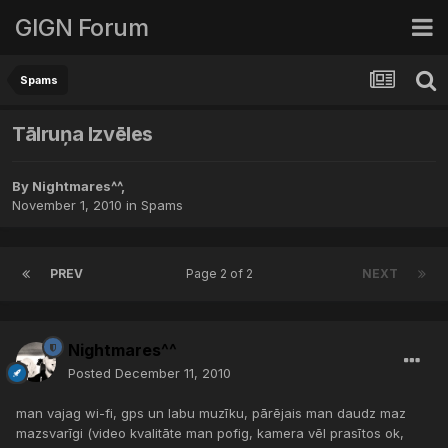
GIGN Forum
Spams
Tālruņa Izvēles
By
Nightmares^^
,
November 1, 2010
in
Spams
PREV
Page 2 of 2
NEXT
Nightmares^^
Posted
December 11, 2010
man vajag wi-fi, gps un labu muzīku, pārējais man daudz maz
mazsvarīgi (video kvalitāte man pofig, kamera vēl prasītos ok,