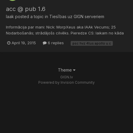
acc @ pub 1.6
laak
posted a topic in
Tiesības uz GIGN serveriem
Informācija par mani: Nick: MorpXeus aka lAAk Vecums; 25
Nodarbošanās; strādājošs cilvēks. Pieredze CS: laikam no kāda
2004. gada, jeb pirms cs 1.6 Zelta gadiem. Kāds GIGN būs
April 19, 2015
6 replies
psc hvz 4tus apollo u.c
labums, ja tev tiks pieškirtas tiesības uz kāda no GIGN
serveriem? Atsāku pirms pāris mēnešiem pašaut (Nostaļģija
parāvā...
Theme
GIGN.lv
Powered by Invision Community