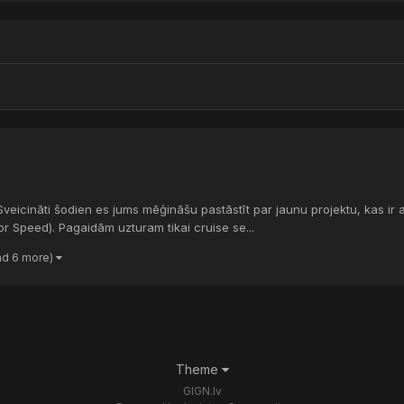
eicināti šodien es jums mēģināšu pastāstīt par jaunu projektu, kas ir at
r Speed). Pagaidām uzturam tikai cruise se...
nd 6 more)
Theme
GIGN.lv