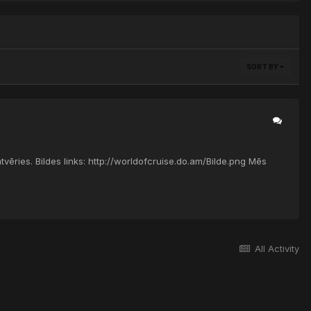
SORT BY
vēries. Bildes links: http://worldofcruise.do.am/Bilde.png Mēs
All Activity