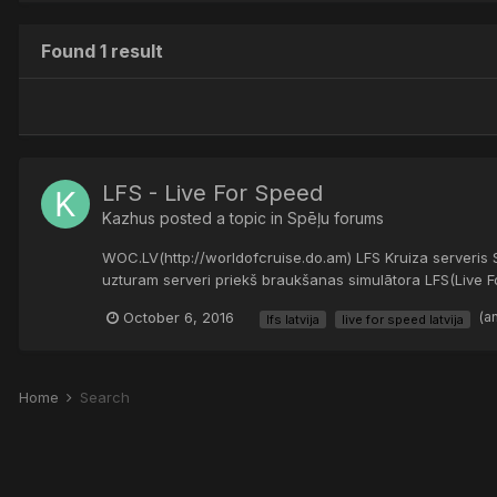
Found 1 result
LFS - Live For Speed
Kazhus
posted a topic in
Spēļu forums
WOC.LV(http://worldofcruise.do.am) LFS Kruiza serveris Sv
uzturam serveri priekš braukšanas simulātora LFS(Live Fo
October 6, 2016
(a
lfs latvija
live for speed latvija
Home
Search