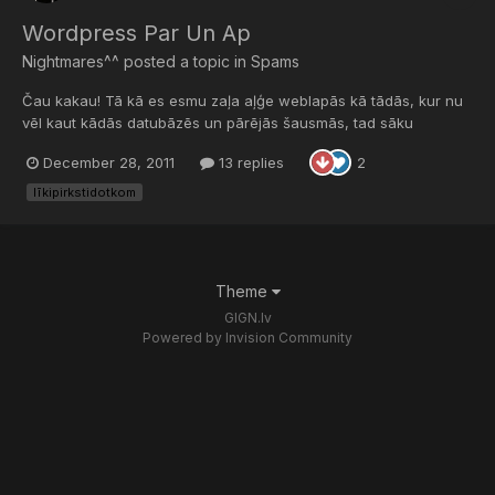
Wordpress Par Un Ap
Nightmares^^
posted a topic in
Spams
Čau kakau! Tā kā es esmu zaļa aļģe weblapās kā tādās, kur nu
vēl kaut kādās datubāzēs un pārējās šausmās, tad sāku
izmantot wordpress (tā bija laba izvēle?). Tā kā, pieņemu, ka šeit
December 28, 2011
13 replies
2
apgrozās diezgan daudz ļautiņi, kas no tādām lietām kaut ko
vairāk saprot, tad gribētu palūgt jūsu variantus, kur var...
līkipirkstidotkom
Theme
GIGN.lv
Powered by Invision Community