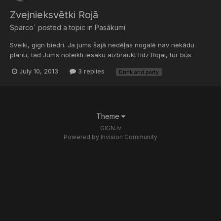
Zvejnieksvētki Rojā
Sparco`
posted a topic in
Pasākumi
Sveiki, gign biedri. Ja jums šajā nedēļas nogalē nav nekādu
plānu, tad Jums noteikti iesaku aizbraukt līdz Rojai, tur būs
normāls tuss, vairāk informācijas
July 10, 2013
3 replies
Drink and party
http://www.roja.lv/svetki/info.html Ar cieņu Sparco`
Theme
GIGN.lv
Powered by Invision Community