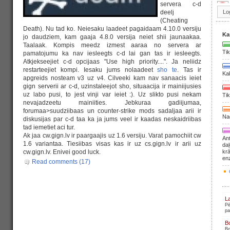
servera c-d
deelj
(Cheating
Death). Nu tad ko. Neiesaku laadeet pagaidaam 4.10.0 versiju
Ka
jo daudziem, kam gaaja 4.8.0 versija neiet shii jaunaakaa.
Taalaak. Kompis meedz izmest aaraa no servera ar
Tik
pamatojumu ka nav iesleegts c-d lai gan tas ir iesleegts.
Atkjekseejiet c-d opcijaas "Use high priority....". Ja neliidz
restarteejiet kompi. Iesaku jums nolaadeet
sho te
. Tas ir
Ka
apgreids nosteam v3 uz v4. Cilveeki kam nav sanaacis ieiet
gign serverii ar c-d, uzinstaleejot sho, situaacija ir mainiijusies
uz labo pusi, to jest vinji var ieiet :). Uz slikto pusi nekam
Tik
nevajadzeetu mainiities. Jebkuraa gadiijumaa,
forumaa>suudziibaas un counter-strike mods sadaljaa arii ir
Nag
diskusijas par c-d taa ka ja jums veel ir kaadas neskaidriibas
tad iemetiet aci tur.
Ak jaa cw.gign.lv ir paargaajis uz 1.6 versiju. Varat pamochiit cw
Ant
1.6 variantaa. Tiesiibas visas kas ir uz cs.gign.lv ir arii uz
daļ
cw.gign.lv. Enivei good luck.
krā
en
Read comments (17)
L
Pē
pa
B
Bo