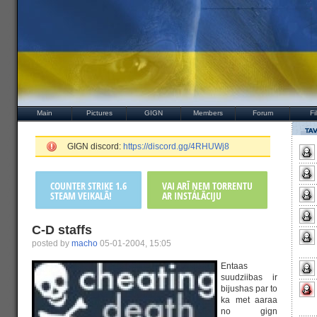
Main
Pictures
GIGN
Members
Forum
Fi
GIGN discord:
https://discord.gg/4RHUWj8
COUNTER STRIKE 1.6
VAI ARĪ ŅEM TORRENTU
STEAM VEIKALĀ!
AR INSTALĀCIJU
C-D staffs
posted by
macho
05-01-2004, 15:05
Entaas
suudziibas ir
bijushas par to
ka met aaraa
no gign