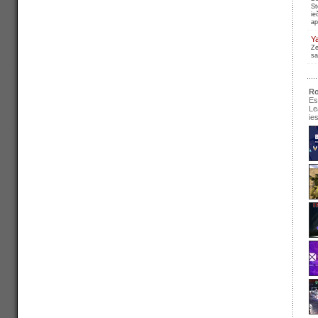
St
ie
ap
Y
Ze
sa
Ro
Es
Le
ie
se
pir
Ir
re
pa