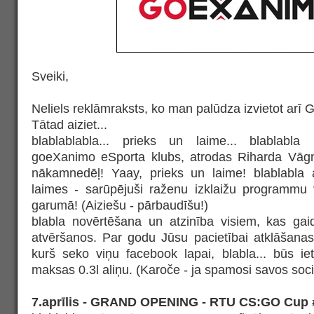
Sveiki,
Neliels reklāmraksts, ko man palūdza izvietot arī
Tātad aiziet...
blablablabla... prieks un laime... blablabla 
goeXanimo eSporta klubs, atrodas Riharda Vāgne
nākamnedēļ! Yaay, prieks un laime! blablabla 
laimes - sarūpējuši raženu izklaižu programmu
garumā! (Aiziešu - pārbaudīšu!)
blabla novērtēšana un atzinība visiem, kas gai
atvēršanos. Par godu Jūsu pacietībai atklāšanas
kurš seko viņu facebook lapai, blabla... būs i
maksas 0.3l aliņu. (Karoče - ja spamosi savos soci
7.aprīlis - GRAND OPENING - RTU CS:GO Cup #4