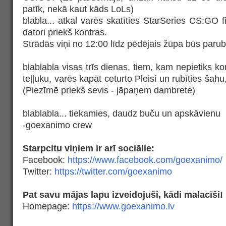
patīk, nekā kaut kāds LoLs)
blabla... atkal varēs skatīties StarSeries CS:GO f
datori priekš kontras.
Strādās viņi no 12:00 līdz pēdējais žūpa būs parubi
blablabla visas trīs dienas, tiem, kam nepietiks ko
teļļuku, varēs kapāt ceturto Pleisi un rubīties šahu
(Piezīmē priekš sevis - jāpaņem dambrete)
blablabla... tiekamies, daudz buču un apskāvienu
-goexanimo crew
Starpcitu viņiem ir arī sociālie:
Facebook:
https://www.facebook.com/goexanimo/
Twitter:
https://twitter.com/goexanimo
Pat savu mājas lapu izveidojuši, kādi malacīši!
Homepage:
https://www.goexanimo.lv