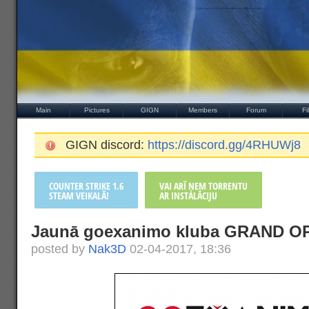
Main
Pictures
GIGN
Members
Forum
Fi
GIGN discord:
https://discord.gg/4RHUWj8
COUNTER STRIKE 1.6
VAI ARĪ ŅEM TORRENTU
STEAM VEIKALĀ!
AR INSTALĀCIJU
Jaunā goexanimo kluba GRAND O
posted by
Nak3D
02-04-2017, 18:36