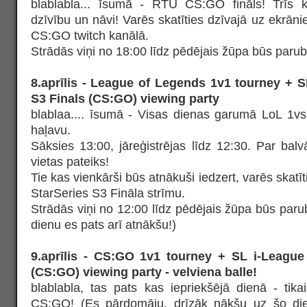
blablabla... īsumā - RTU CS:GO fināls! Trīs
dzīvību un nāvi! Varēs skatīties dzīvajā uz ekrāni
CS:GO twitch kanālā.
Strādās viņi no 18:00 līdz pēdējais žūpa būs parubi
8.aprīlis - League of Legends 1v1 tourney + S
S3 Finals (CS:GO) viewing party
blablaa.... īsumā - Visas dienas garumā LoL 1
haļavu.
Sāksies 13:00, jāreģistrējas līdz 12:30. Par ba
vietas pateiks!
Tie kas vienkārši būs atnākuši iedzert, varēs skat
StarSeries S3 Fināla strīmu.
Strādās viņi no 12:00 līdz pēdējais žūpa būs parub
dienu es pats arī atnākšu!)
9.aprīlis - CS:GO 1v1 tourney + SL i-League
(CS:GO) viewing party - velviena balle!
blablabla, tas pats kas iepriekšējā dienā - tika
CS:GO! (Es pārdomāju, drīzāk nākšu uz šo di