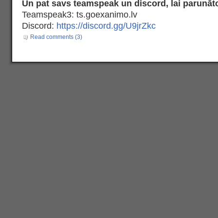
Un pat savs teamspeak un discord, lai parunāto
Teamspeak3: ts.goexanimo.lv
Discord:
https://discord.gg/U9jrZkc
Read comments (3)